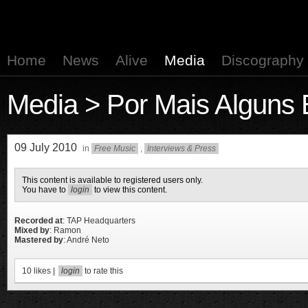
Home
News
Alive
Media
Discography
Media
> Por Mais Alguns 
09 July 2010
in
Free Music
,
Interviews & Press
This content is available to registered users only.
You have to
login
to view this content.
Recorded at
: TAP Headquarters
Mixed by
: Ramon
Mastered by
: André Neto
10
likes |
login
to rate this