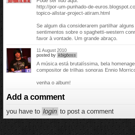
Pode ser lido aqui:
http://por-um-punhado-de-euros.blogspot.c
topico-allstar-project-atiram.html
Se algum dia considerarem partilhar algun
sentimentos sobre o spaghetti-western con
favor à vontade. Um grande abraço.
11 August 2010
posted by
kbigboss
A música está brutalíssima, bela homenag
compositor de trilhas sonoras Ennio Morrico
venha o album!
Add a comment
you have to
login
to post a comment