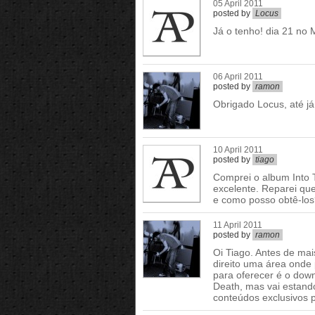
05 April 2011
posted by
Locus
Já o tenho! dia 21 no M
06 April 2011
posted by
ramon
Obrigado Locus, até já 
10 April 2011
posted by
tiago
Comprei o album Into 
excelente. Reparei que
e como posso obtê-lo
11 April 2011
posted by
ramon
Oi Tiago. Antes de mais
direito uma área onde
para oferecer é o dow
Death, mas vai estand
conteúdos exclusivos