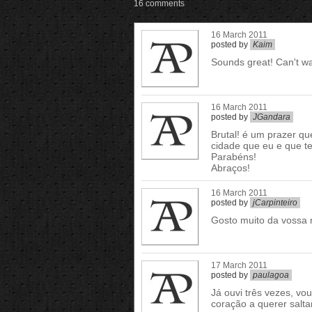
16 comments
16 March 2011
posted by
Kaim
Sounds great! Can't wa
16 March 2011
posted by
JGandara
Brutal! é um prazer q
cidade que eu e que t
Parabéns!
Abraços!
16 March 2011
posted by
jCarpinteiro
Gosto muito da vossa 
17 March 2011
posted by
paulagoa
Já ouvi três vezes, vo
coração a querer salt