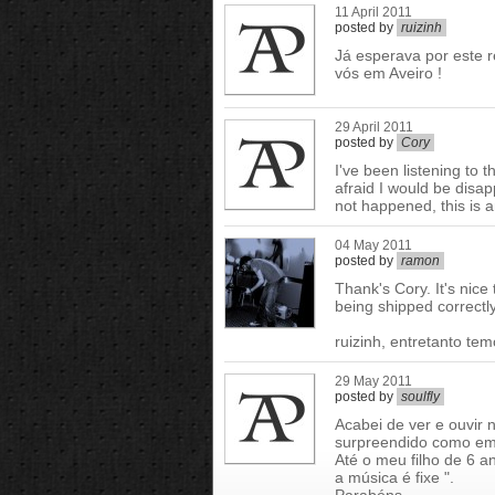
11 April 2011
posted by
ruizinh
Já esperava por este 
vós em Aveiro !
29 April 2011
posted by
Cory
I've been listening to 
afraid I would be disap
not happened, this is
04 May 2011
posted by
ramon
Thank's Cory. It's nice
being shipped correctl
ruizinh, entretanto tem
29 May 2011
posted by
soulfly
Acabei de ver e ouvir 
surpreendido como em 
Até o meu filho de 6 an
a música é fixe ".