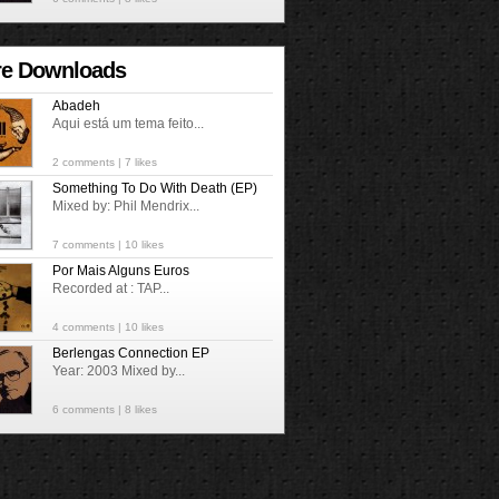
e Downloads
Abadeh
Aqui está um tema feito...
2 comments
| 7 likes
Something To Do With Death (EP)
Mixed by: Phil Mendrix...
7 comments
| 10 likes
Por Mais Alguns Euros
Recorded at : TAP...
4 comments
| 10 likes
Berlengas Connection EP
Year: 2003 Mixed by...
6 comments
| 8 likes