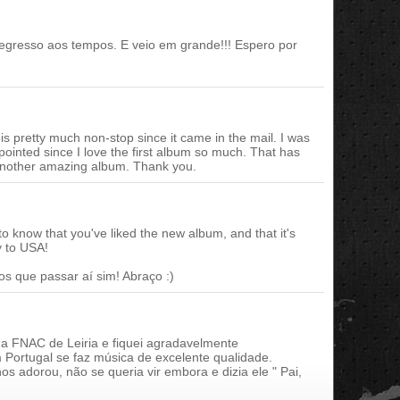
regresso aos tempos. E veio em grande!!! Espero por
this pretty much non-stop since it came in the mail. I was
pointed since I love the first album so much. That has
 another amazing album. Thank you.
 to know that you've liked the new album, and that it's
y to USA!
os que passar aí sim! Abraço :)
na FNAC de Leiria e fiquei agradavelmente
Portugal se faz música de excelente qualidade.
os adorou, não se queria vir embora e dizia ele " Pai,