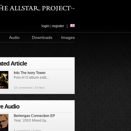
login
|
register
|
Audio
Downloads
Images
ated Article
Into The Ivory Tower
Pois é! O album está...
16 comments
| 19 likes
e Audio
Berlengas Connection EP
Year: 2003 Mixed by...
6 comments
| 8 likes