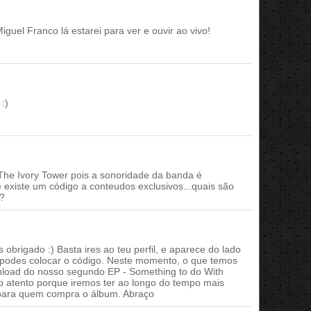
iguel Franco lá estarei para ver e ouvir ao vivo!
:)
The Ivory Tower pois a sonoridade da banda é
 existe um código a conteudos exclusivos...quais são
s?
 obrigado :) Basta ires ao teu perfil, e aparece do lado
 podes colocar o código. Neste momento, o que temos
nload do nosso segundo EP - Something to do With
o atento porque iremos ter ao longo do tempo mais
 para quem compra o álbum. Abraço