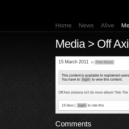
Home
News
Alive
Me
Media
> Off Axi
15 March 2011
in
Free Music
This content is available to registered users
You have to
login
to view this content.
Off Axis (música nr2 do novo album "Into The 
19
likes |
login
to rate this
Comments