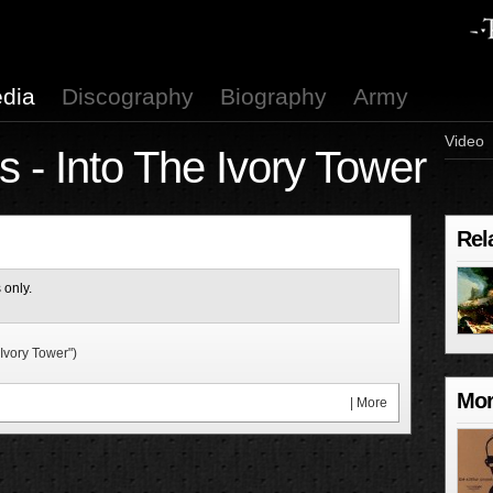
dia
Discography
Biography
Army
Video
s - Into The Ivory Tower
Rel
 only.
Ivory Tower")
Mor
|
More