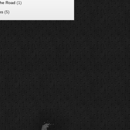
he Road
(1)
es
(5)