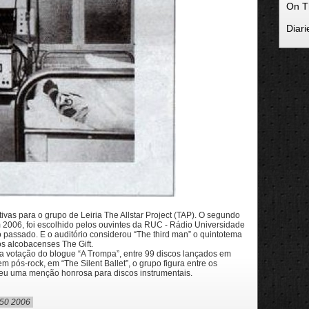
On T
Diari
as para o grupo de Leiria The Allstar Project (TAP). O segundo
m 2006, foi escolhido pelos ouvintes da RUC - Rádio Universidade
passado. E o auditório considerou “The third man” o quintotema
dos alcobacenses The Gift.
a votação do blogue “A Trompa”, entre 99 discos lançados em
 pós-rock, em “The Silent Ballet”, o grupo figura entre os
u uma menção honrosa para discos instrumentais.
P50 2006