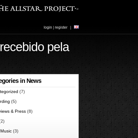
login
|
register
|
recebido pela
egories in News
tegorized
(7)
rding
(5)
views & Press
(8)
(2)
 Music
(3)