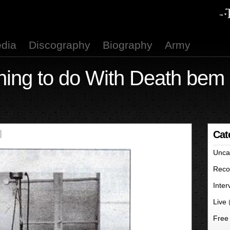
dia
Discography
Biography
Army
ing to do With Death bem 
Cat
Unca
Reco
Inter
Live
Free