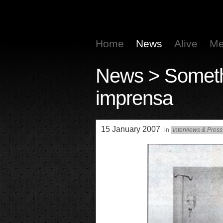
Home
News
Alive
Me
News
> Someth
imprensa
15 January 2007
in
Interviews & Press