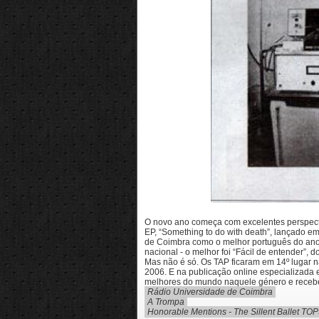
O novo ano começa com excelentes perspectiv
EP, “Something to do with death”, lançado e
de Coimbra como o melhor português do ano 
nacional - o melhor foi “Fácil de entender”, 
Mas não é só. Os TAP ficaram em 14º lugar n
2006. E na publicação online especializada em
melhores do mundo naquele género e recebe
Rádio Universidade de Coimbra
A Trompa
Honorable Mentions - The Sillent Ballet TO