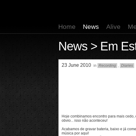
Home
News
Alive
Me
News
> Em Estú
23 June 2010
in
Recording
,
Diaries
Hoje combinamos encontro para mais cedo, d
obvio... isso não aconteceu!
Acabamos de gravar bateria, baixo e já com
música por aqui!