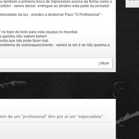
gou tambem a primeira troca de impressões acerca da forma como o
cidido! - iamos deixar entregue ao destino esta parte da jornada!
locidade da luz - prestes a destornar Paco "O Profissional" -
a" no topo do bolo para esta equipa no mundial.
tes garotos não sabem beber!
lenda que isto pode fazer mal.
m problema de sobreaquecimento - vamos la ver é se não queima a
|
More
m de um "profissional" têm por aí um "especialista"...