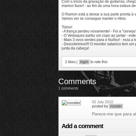
Com o inicio da gravação de guitarras, che
iriamos fazer! - ao fim de uma hora estava de
O Ramon está a deixar a sua parte pronta à ve
Vamos ver se consegue manter o ritmo.
Tojour:
- A frança perdeu novamente! - Foi a "cervej
- O Velásquez partiu um copo ao jantar - es
- Mais 3 ovos verdes para o Nuñez! - reza a 
- Descobrimos!!!! O monitor satanico tem u
junta da cabeça!
2
likes |
login
to rate this
Comments
1 comments
02 July 2010
posted by
rooster
Parece-me que para alé
Add a comment