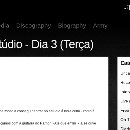
dia
Discography
Biography
Army
dio - Dia 3 (Terça)
Cat
Unca
Reco
Inter
Live
Free
e modo a conseguir entrar no estudio á hora certa - como é
On T
eçamos com a guitarra do Ramon - Até que enfim - já se ouve
Diari