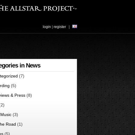
login
|
register
|
egories in News
tegorized
(7)
rding
(5)
views & Press
(8)
(2)
 Music
(3)
he Road
(1)
es
(5)