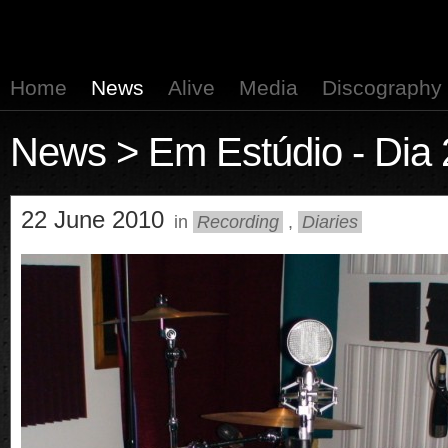
Home
News
Alive
Media
Discography
News
> Em Estúdio - Dia
22 June 2010
in
Recording
,
Diaries