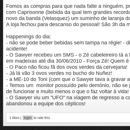
Fomos as compras para que nada falte a ninguém, 
com Caprisonne (bebida da qual tem grandes recorda
novo da banda (Velasquez) um suminho de laranja d
A loja fechou para descanso do pessoal! São 3h da 
Happenings do dia:
- não se pode beber bebidas sem tampa na régie! - 
acidente!
- O Sawyer recebeu um SMS - o Zé cabeleireiro tá a
em madeixas até dia 30/06/2010 - Força Zé! Quem 
- O Paco não ficou fã dos ovos verdes da cervejaria!
- Já lá vão 3 ovos verdes no bucho do Nuñez!
- a ME-10 do Toni (com que o Sawyer tava a gravar as 
- Temos um monitor possuído pelo demónio, não se 
de funcionar e muito menos o que o faz voltar à vida!
- O Sawyer viu um "UFO" na viagem de regresso a ca
abandonou a equipe dos cépticos!
1
likes |
login
to rate this