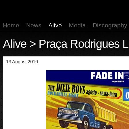
Home
News
Alive
Media
Discography
Alive
> Praça Rodrigues Lo
13 August 2010